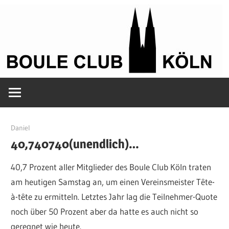
Zum
Inhalt
springen
Petanque
Boule
in
Kölle
Club
28. März 2015
Daniel
40,740740(unendlich)…
Köln
40,7 Prozent aller Mitglieder des Boule Club Köln traten
am heutigen Samstag an, um einen Vereinsmeister Tête-
à-tête zu ermitteln. Letztes Jahr lag die Teilnehmer-Quote
noch über 50 Prozent aber da hatte es auch nicht so
geregnet wie heute.