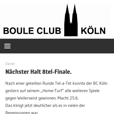
Zum
Inhalt
springen
Petanque
Boule
in
Kölle
Club
22. August 2024
Daniel
Nächster Halt 8tel-Finale.
Köln
Nach einer geteilten Runde Tet-a-Tet konnte der BC Köln
gestern auf seinem „Home-Turf“ alle weiteren Spiele
gegen Weilerswist gewinnen. Macht 25:6.
Das klingt jetzt deutlicher als es in vielen der
Begegnungen war.