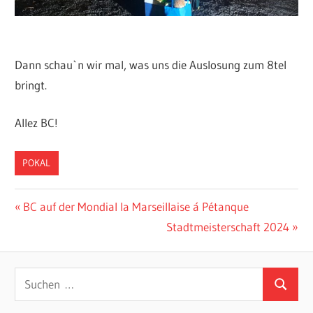
Dann schau`n wir mal, was uns die Auslosung zum 8tel
bringt.
Allez BC!
POKAL
Beitragsnavigation
Vorheriger
BC auf der Mondial la Marseillaise á Pétanque
Beitrag:
Nächster
Stadtmeisterschaft 2024
Beitrag:
Suchen
Suchen
nach: