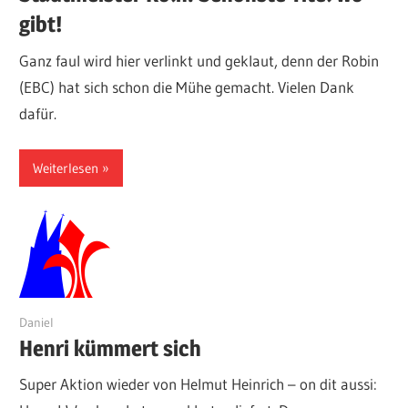
gibt!
Ganz faul wird hier verlinkt und geklaut, denn der Robin
(EBC) hat sich schon die Mühe gemacht. Vielen Dank
dafür.
Weiterlesen
7. Juli 2026
Daniel
Henri kümmert sich
Super Aktion wieder von Helmut Heinrich – on dit aussi: