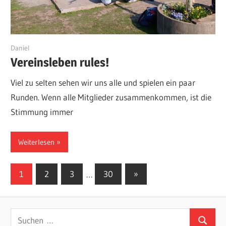
25. März 2026
Daniel
Vereinsleben rules!
Viel zu selten sehen wir uns alle und spielen ein paar
Runden. Wenn alle Mitglieder zusammenkommen, ist die
Stimmung immer
Weiterlesen
Seitennummerierung
Nächste
1
2
3
…
30
»
Beiträge
der
Beiträge
Suchen