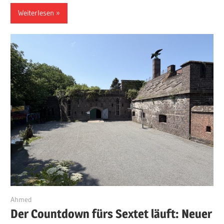
Weiterlesen
29. Mai 2026
Ahmed
Der Countdown fürs Sextet läuft: Neuer