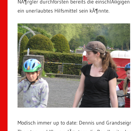
NÃ¶rgler durchforsten bereits die einschlÃ¤gig
ein unerlaubtes Hilfsmittel sein kÃ¶nnte.
Modisch immer up to date: Dennis und Grandseign