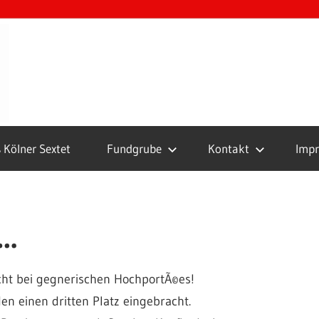
Boule
Club
Köln
 Kölner Sextet
Fundgrube
Kontakt
Imp
a…
cht bei gegnerischen HochportÃ©es!
n einen dritten Platz eingebracht.