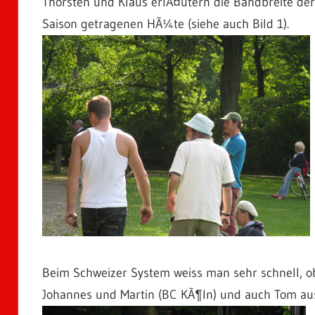
Thorsten und Klaus erlÃ¤utern die Bandbreite der 
Saison getragenen HÃ¼te (siehe auch Bild 1).
Beim Schweizer System weiss man sehr schnell, o
Johannes und Martin (BC KÃ¶ln) und auch Tom au