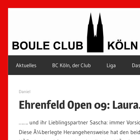
Zum
Inhalt
springen
Petanque
Aktuelles
BC Köln, der Club
Liga
Das
in
Kölle
26. April 2009
Daniel
Ehrenfeld Open 09: Laur
……. und ihr Lieblingspartner Sascha: immer Vorsi
Diese Ã¼berlegte Herangehensweise hat den beide