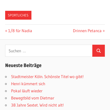
SPORTLICHES
Beitragsnavigation
Vorheriger
Nächster
1/8 für Nadia
Drinnen Petanca
Beitrag:
Beitrag:
Suchen
Suchen
nach:
Neueste Beiträge
Stadtmeister Köln. Schönste Titel wo gibt!
Henri kümmert sich
Pokal läuft wieder
Bewegtbild vom Dietmar
38 Jahre Sextet. Wird nicht alt!