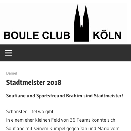
Zum
Inhalt
springen
Petanque
Boule
in
Kölle
Club
8. Oktober 2018
Daniel
Stadtmeister 2018
Köln
Soufiane und Sportsfreund Brahim sind Stadtmeister!
Schönster Titel wo gibt.
In einem eher kleinen Feld von 36 Teams konnte sich
Soufiane mit seinem Kumpel gegen Jan und Mario vom