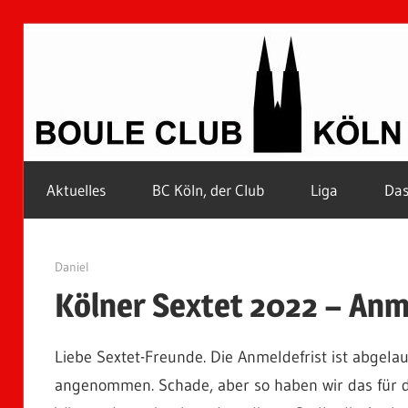
Zum
Inhalt
springen
Petanque
Aktuelles
BC Köln, der Club
Liga
Das
in
Kölle
1. Juni 2022
Daniel
Kölner Sextet 2022 – Anm
Liebe Sextet-Freunde. Die Anmeldefrist ist abgel
angenommen. Schade, aber so haben wir das für d