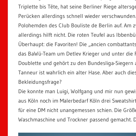
Triplette bis Tête, hat seine Berliner Riege altersg
Perücken allerdings schnell wieder verschwunden. 
Polohemden des Club Bouliste de Berlin auf. Am z
allerdings hilft nicht. Die roten Teufel aus Ibbenb
Überhaupt: die Favoriten! Die „ancien combattants
das BaWü-Team um Detlev Krieger und unter die Rä
Doublette und gehört zu den Bundesliga-Siegern 
Tanneur ist wahrlich ein alter Hase. Aber auch di
Bekleidungsfrage?
Die konnte man Luigi, Wolfgang und mir nun gewiss
aus Köln noch im Malerbedarf Köln drei Sweatshir
für eine DM nicht unangemessen schien. Die Größe 
Waschmaschine und Trockner passend gemacht. Da