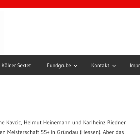
Boule
Club
Köln
 Kölner Sextet
Fundgrube
Kontakt
Imp
ane Kavcic, Helmut Heinemann und Karlheinz Riedner
chen Meisterschaft 55+ in Gründau (Hessen). Aber das