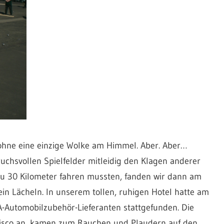
ohne eine einzige Wolke am Himmel. Aber. Aber…
uchsvollen Spielfelder mitleidig den Klagen anderer
 zu 30 Kilometer fahren mussten, fanden wir dann am
n Lächeln. In unserem tollen, ruhigen Hotel hatte am
-Automobilzubehör-Lieferanten stattgefunden. Die
Disco an, kamen zum Rauchen und Plaudern auf den