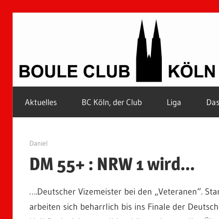
Zum
Inhalt
springen
Petanque
Aktuelles
BC Köln, der Club
Liga
Das
in
Kölle
17. September 2007
Daniel
DM 55+ : NRW 1 wird…
….Deutscher Vizemeister bei den „Veteranen“. St
arbeiten sich beharrlich bis ins Finale der Deuts