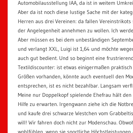
Automobilausstellung IAA, da ist in weitem Umkreis
Aber da ist noch diese lustige Sache mit der kateg
Herren aus drei Vereinen: da fallen Vereinstrikots
der Angelegenheit annehmen zu wollen. Ich werde 
Aber müssen es bei dem unbeständigen Septemberw
und verlangt XXL, Luigi ist 1,64 und möchte wegen
auch gut bedient. Und so beginnt eine frustriere
Textildiscounter: ist etwas einigermaßen praktisch
Größen vorhanden, könnte auch eventuell den Mo
entsprechen, ist es nicht bezahlbar. Langsam verf
Meine nur Doppelkopf spielende Ehefrau hält den 
Hilfe zu erwarten. Irgengwann ziehe ich die Notb
und kaufe drei schwarze Westchen vom Grabbeltisch
will! Wir fahren doch nicht zur Modenschau. Obwoh
wohlfühlen, wenn sie sportliche Höchstleistungen 