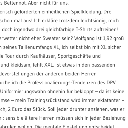
 Bettennot. Aber nicht für uns.
orisch geforderten einheitlichen Spielkleidung. Drei
 schon mal aus! Ich erkläre trotzdem leichtsinnig, mich
doch irgendwo drei gleichfarbige T-Shirts auftreiben!
etter nicht eher Sweater sein? Wolfgang ist 1,92 groß
 seines Taillenumfangs XL, ich selbst bin mit XL sicher
nde Tour durch Kaufhäuser, Sportgeschäfte und
 und kleidsam, fehlt XXL. Ist etwas in den passenden
devorstellungen der anderen beiden Herren
luche ich die Professionalierungs-Tendenzen des DPV.
Uniformierungswahn ohnehin für bekloppt – da ist keine
remse – mein Trainingsrückstand wird immer eklatanter –
, 2 Euro das Stück. Soll jeder drunter anziehen, was er
l: sensible ältere Herren müssen sich in jeder Beziehung
abrufen wollen. Die mentale Einstellung entscheidet.