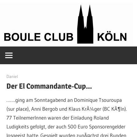
Zum
Inhalt
springen
Petanque
Boule
in
Kölle
Club
5. Dezember 2009
Daniel
Der El Commandante-Cup…
Köln
…….ging am Sonntagabend an Dominique Tsouroupa
(sur place), Anni Bergob und Klaus KrÃ¼ger (BC KÃ¶ln).
77 TeilnemerInnen waren der Einladung Roland
Ludigkeits gefolgt, der auch 500 Euro Sponsorengelder
losgeeist hatte. Gespielt wurden zunÃ¤chst drei Runden