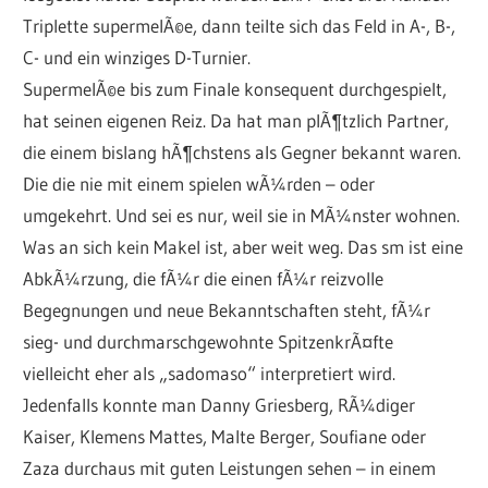
Triplette supermelÃ©e, dann teilte sich das Feld in A-, B-,
C- und ein winziges D-Turnier.
SupermelÃ©e bis zum Finale konsequent durchgespielt,
hat seinen eigenen Reiz. Da hat man plÃ¶tzlich Partner,
die einem bislang hÃ¶chstens als Gegner bekannt waren.
Die die nie mit einem spielen wÃ¼rden – oder
umgekehrt. Und sei es nur, weil sie in MÃ¼nster wohnen.
Was an sich kein Makel ist, aber weit weg. Das sm ist eine
AbkÃ¼rzung, die fÃ¼r die einen fÃ¼r reizvolle
Begegnungen und neue Bekanntschaften steht, fÃ¼r
sieg- und durchmarschgewohnte SpitzenkrÃ¤fte
vielleicht eher als „sadomaso“ interpretiert wird.
Jedenfalls konnte man Danny Griesberg, RÃ¼diger
Kaiser, Klemens Mattes, Malte Berger, Soufiane oder
Zaza durchaus mit guten Leistungen sehen – in einem