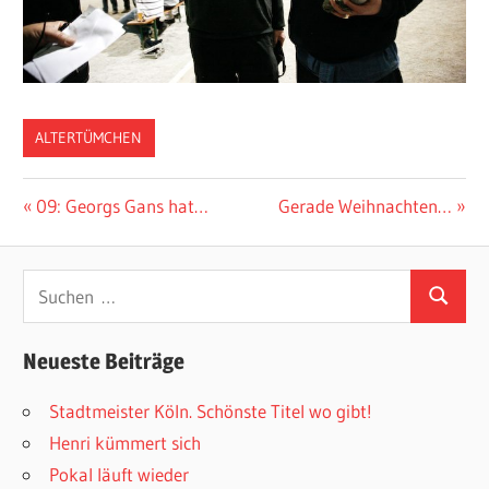
ALTERTÜMCHEN
Beitragsnavigation
Vorheriger
Nächster
09: Georgs Gans hat…
Gerade Weihnachten…
Beitrag:
Beitrag:
Suchen
Suchen
nach:
Neueste Beiträge
Stadtmeister Köln. Schönste Titel wo gibt!
Henri kümmert sich
Pokal läuft wieder