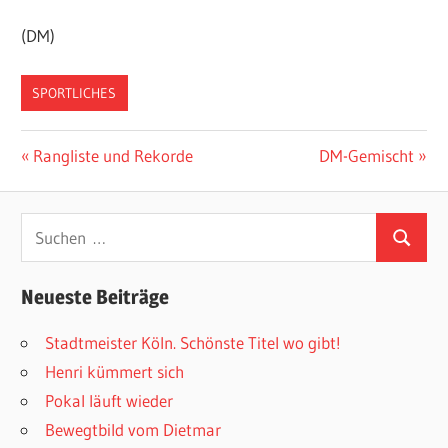
(DM)
SPORTLICHES
Beitragsnavigation
Vorheriger
Nächster
Rangliste und Rekorde
DM-Gemischt
Beitrag:
Beitrag:
Suchen
Suchen
nach:
Neueste Beiträge
Stadtmeister Köln. Schönste Titel wo gibt!
Henri kümmert sich
Pokal läuft wieder
Bewegtbild vom Dietmar