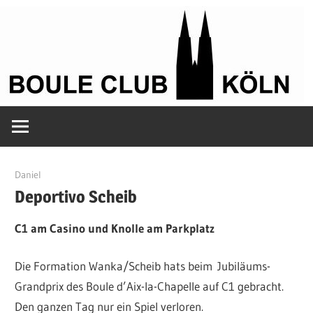
Zum
Inhalt
springen
Petanque
Boule
in
Kölle
Club
24. Juni 2018
Daniel
Deportivo Scheib
Köln
C1 am Casino und Knolle am Parkplatz
Die Formation Wanka/Scheib hats beim Jubiläums-
Grandprix des Boule d’Aix-la-Chapelle auf C1 gebracht.
Den ganzen Tag nur ein Spiel verloren.