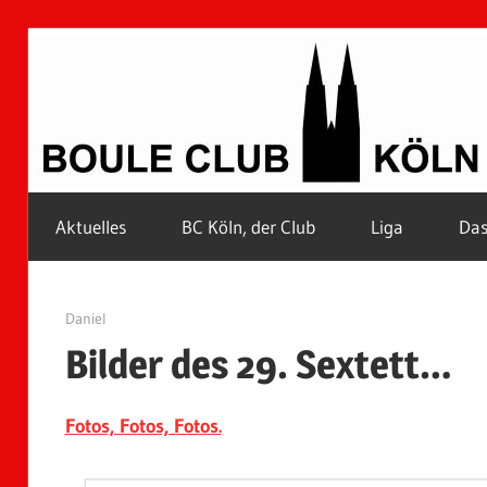
Zum
Inhalt
springen
Petanque
Aktuelles
BC Köln, der Club
Liga
Das
in
Kölle
19. Juni 2017
Daniel
Bilder des 29. Sextett…
Fotos, Fotos, Fotos.