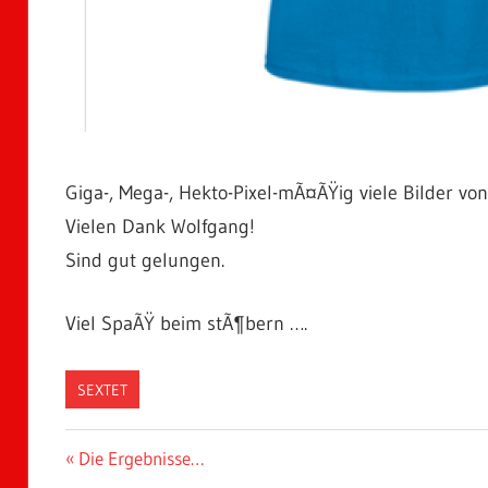
Giga-, Mega-, Hekto-Pixel-mÃ¤ÃŸig viele Bilder von
Vielen Dank Wolfgang!
Sind gut gelungen.
Viel SpaÃŸ beim stÃ¶bern ….
SEXTET
Beitragsnavigation
Vorheriger
Die Ergebnisse…