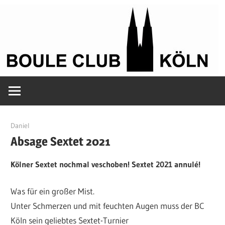
Zum
Inhalt
springen
Petanque
Boule
in
Kölle
Club
13. Mai 2021
Daniel
Absage Sextet 2021
Köln
Kölner Sextet nochmal veschoben! Sextet 2021 annulé!
Was für ein großer Mist.
Unter Schmerzen und mit feuchten Augen muss der BC
Köln sein geliebtes Sextet-Turnier