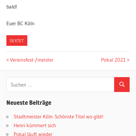
bald!
Euer BC Köln
SEXTET
Beitragsnavigation
Vorheriger
Nächster
Vereinsfest-/meister
Pokal 2021
Beitrag:
Beitrag:
Suchen
Suchen
nach:
Neueste Beiträge
Stadtmeister Köln. Schönste Titel wo gibt!
Henri kümmert sich
Pokal läuft wieder