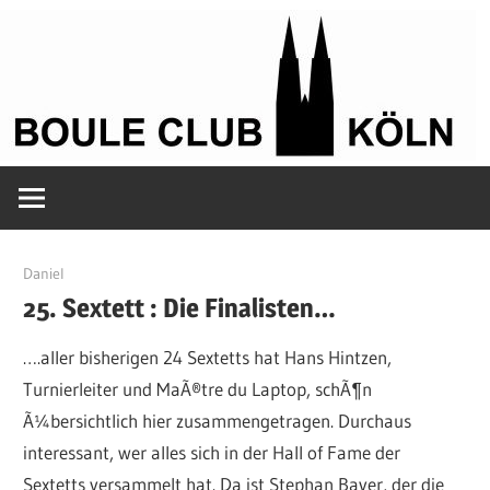
Zum
Inhalt
springen
Petanque
Boule
in
Kölle
Club
16. Mai 2013
Daniel
25. Sextett : Die Finalisten…
Köln
….aller bisherigen 24 Sextetts hat Hans Hintzen,
Turnierleiter und MaÃ®tre du Laptop, schÃ¶n
Ã¼bersichtlich hier zusammengetragen. Durchaus
interessant, wer alles sich in der Hall of Fame der
Sextetts versammelt hat. Da ist Stephan Bayer, der die