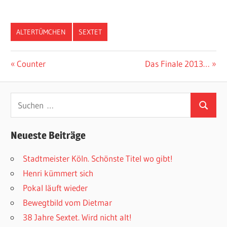
ALTERTÜMCHEN
SEXTET
Beitragsnavigation
Vorheriger
Nächster
Counter
Das Finale 2013…
Beitrag:
Beitrag:
Suchen
Suchen
nach:
Neueste Beiträge
Stadtmeister Köln. Schönste Titel wo gibt!
Henri kümmert sich
Pokal läuft wieder
Bewegtbild vom Dietmar
38 Jahre Sextet. Wird nicht alt!