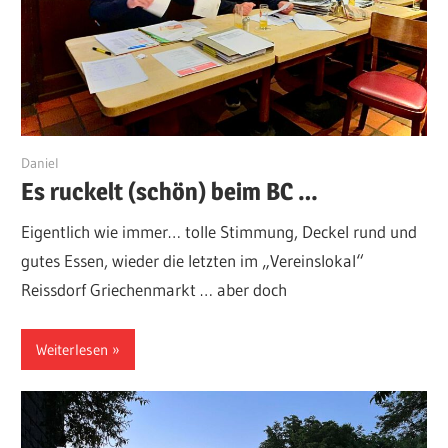
8. Februar 2026
Daniel
Es ruckelt (schön) beim BC …
Eigentlich wie immer… tolle Stimmung, Deckel rund und
gutes Essen, wieder die letzten im „Vereinslokal“
Reissdorf Griechenmarkt … aber doch
Weiterlesen